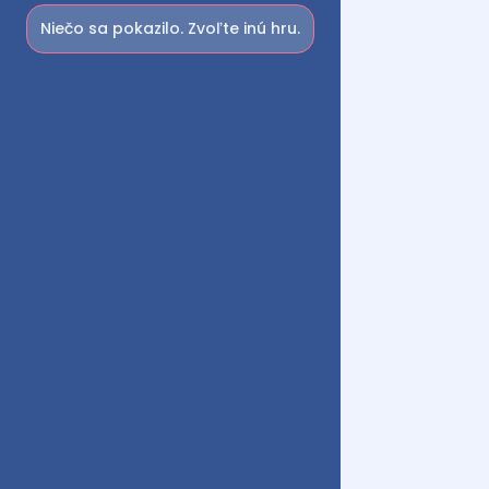
Niečo sa pokazilo. Zvoľte inú hru.