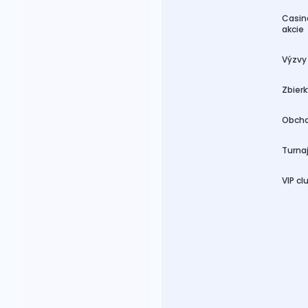
Casin
akcie
Výzvy
Zbierk
Obch
Turna
VIP cl