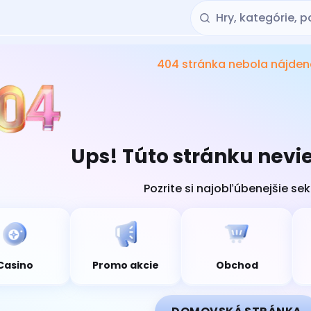
Hry, kategórie, 
404 stránka nebola nájden
Ups! Túto stránku nevi
Pozrite si najobľúbenejšie sek
Casino
Promo akcie
Obchod