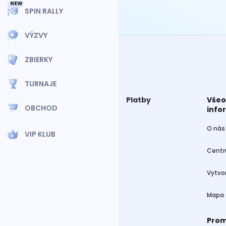
NEW
SPIN RALLY
VÝZVY
ZBIERKY
TURNAJE
Platby
Všeo
OBCHOD
info
O nás
VIP KLUB
Centr
Vytvor
Mapa 
Prom