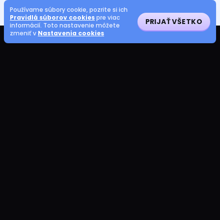
Používame súbory cookie, pozrite si ich
Pravidlá súborov cookies
pre viac
PRIJAŤ VŠETKO
informácií. Toto nastavenie môžete
zmeniť v
Nastavenia cookies