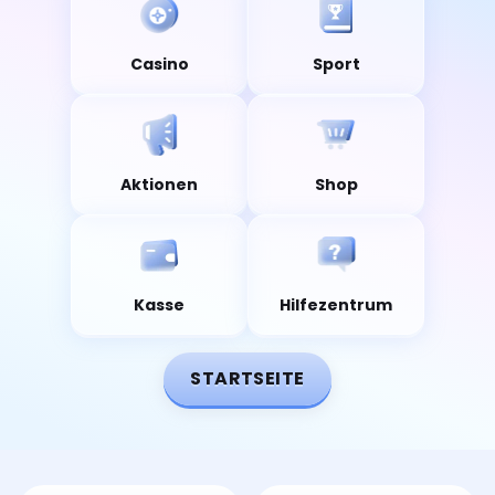
Casino
Sport
Aktionen
Shop
Kasse
Hilfezentrum
STARTSEITE