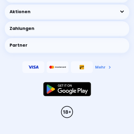
Aktionen
Zahlungen
Partner
Mehr