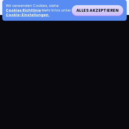
Wir verwenden Cookies, siehe
ALLES AKZEPTIEREN
Cookies Richtlinie
Mehr Infos unter
Cookie-Einstellungen.