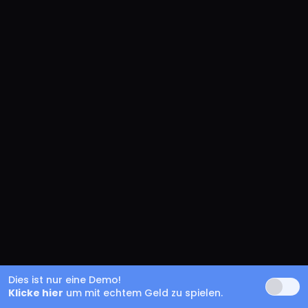
Dies ist nur eine Demo!
Klicke hier
um mit echtem Geld zu spielen.