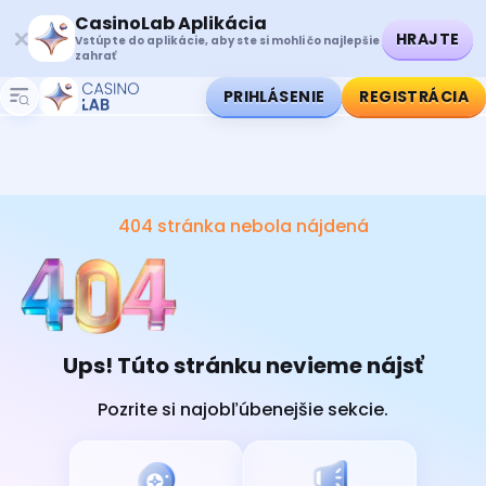
CasinoLab Aplikácia
HRAJTE
Vstúpte do aplikácie, aby ste si mohli čo najlepšie
zahrať
PRIHLÁSENIE
REGISTRÁCIA
404 stránka nebola nájdená
Ups! Túto stránku nevieme nájsť
Pozrite si najobľúbenejšie sekcie.