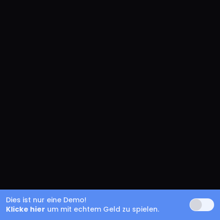
Dies ist nur eine Demo!
Klicke hier
um mit echtem Geld zu spielen.