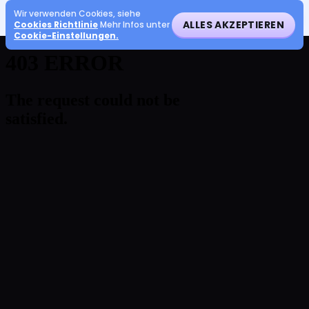
Wir verwenden Cookies, siehe
ALLES AKZEPTIEREN
Cookies Richtlinie
Mehr Infos unter
Cookie-Einstellungen.