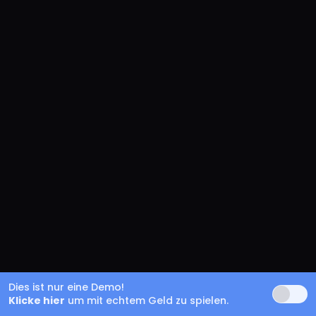
Dies ist nur eine Demo!
Klicke hier
um mit echtem Geld zu spielen.