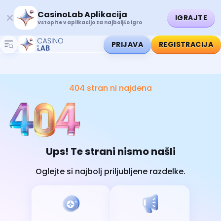
CasinoLab Aplikacija
IGRAJTE
Vstopite v aplikacijo za najboljšo igro
PRIJAVA
REGISTRACIJA
404 stran ni najdena
Ups! Te strani nismo našli
Oglejte si najbolj priljubljene razdelke.