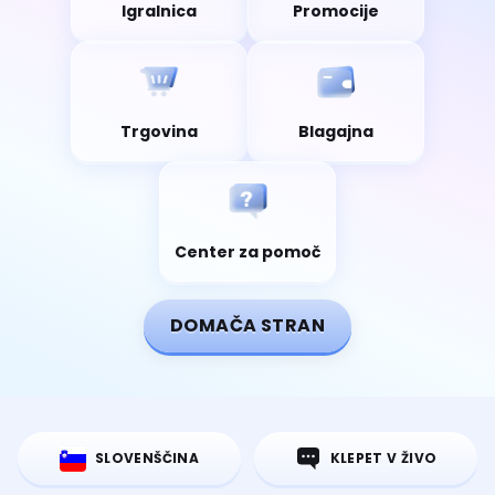
Igralnica
Promocije
Trgovina
Blagajna
Center za pomoč
DOMAČA STRAN
SLOVENŠČINA
KLEPET V ŽIVO