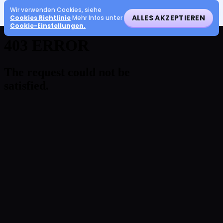
Wir verwenden Cookies, siehe
ALLES AKZEPTIEREN
Cookies Richtlinie
Mehr Infos unter
Cookie-Einstellungen.