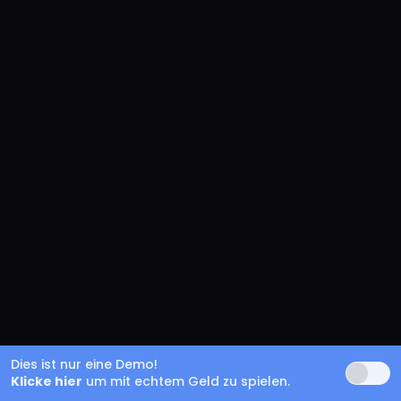
Dies ist nur eine Demo!
Klicke hier
um mit echtem Geld zu spielen.