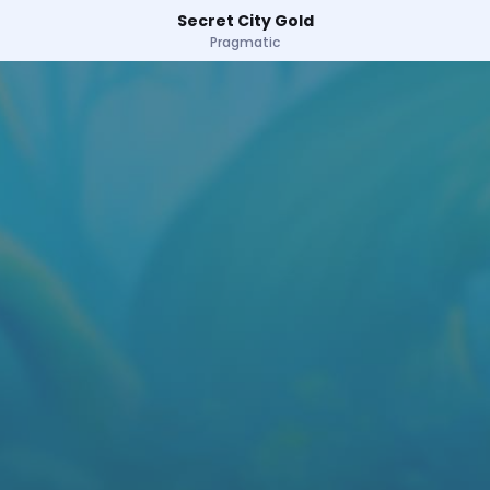
Secret City Gold
Pragmatic