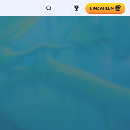
EINZAHLEN