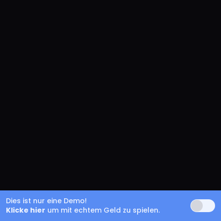
Dies ist nur eine Demo!
Klicke hier
um mit echtem Geld zu spielen.