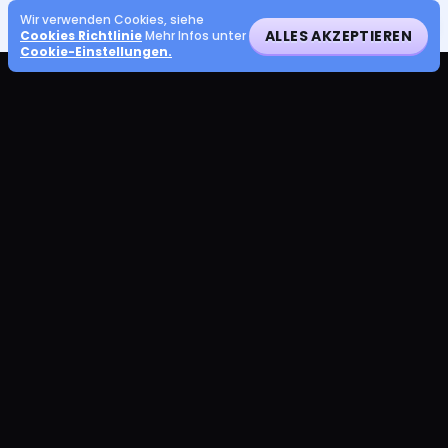
Wir verwenden Cookies, siehe
ALLES AKZEPTIEREN
Cookies Richtlinie
Mehr Infos unter
Cookie-Einstellungen.