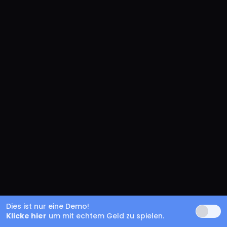
Dies ist nur eine Demo!
Klicke hier
um mit echtem Geld zu spielen.