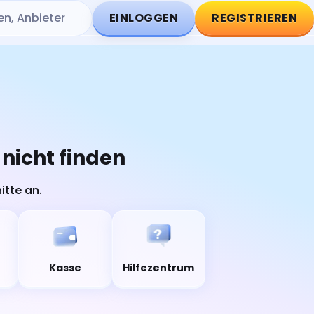
en, Anbieter
EINLOGGEN
REGISTRIEREN
 nicht finden
itte an.
Kasse
Hilfezentrum