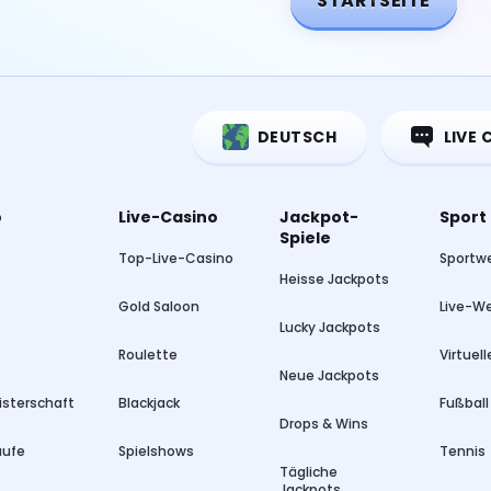
STARTSEITE
DEUTSCH
LIVE 
o
Live-Casino
Jackpot-
Sport
Spiele
Top-Live-Casino
Sportw
Heisse Jackpots
Gold Saloon
Live-W
Lucky Jackpots
Roulette
Virtuell
Neue Jackpots
sterschaft
Blackjack
Fußball
Drops & Wins
äufe
Spielshows
Tennis
Tägliche
Jackpots