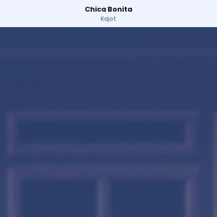
Chica Bonita
Kajot