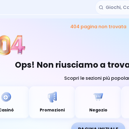
Giochi, Ca
404 pagina non trovata
Ops! Non riusciamo a trova
Scopri le sezioni più popolar
Casinò
Promozioni
Negozio