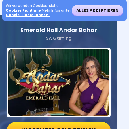
Wir verwenden Cookies, siehe
ALLES AKZEPTIEREN
Cookies Richtlinie
Mehr Infos unter
Cookie-Einstellungen.
Emerald Hall Andar Bahar
SA Gaming