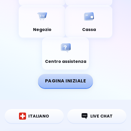
Negozio
Cassa
Centro assistenza
PAGINA INIZIALE
ITALIANO
LIVE CHAT