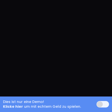
Dies ist nur eine Demo!
Klicke hier
um mit echtem Geld zu spielen.