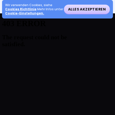
Wir verwenden Cookies, siehe
ALLES AKZEPTIEREN
Cookies Richtlinie
Mehr Infos unter
Cookie-Einstellungen.