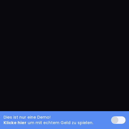
Dies ist nur eine Demo!
Klicke hier
um mit echtem Geld zu spielen.