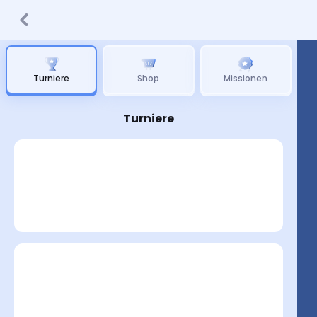
Turniere
Shop
Missionen
Turniere