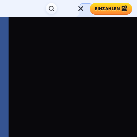
EINZAHLEN