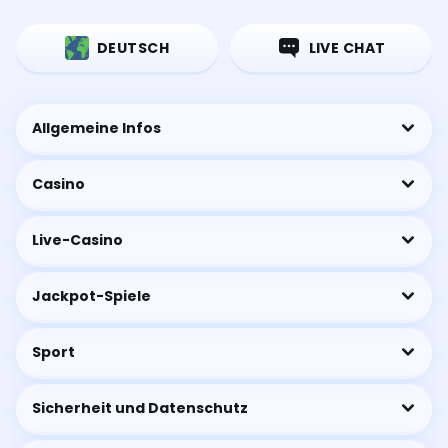
DEUTSCH
LIVE CHAT
Allgemeine Infos
Casino
Live-Casino
Jackpot-Spiele
Sport
Sicherheit und Datenschutz