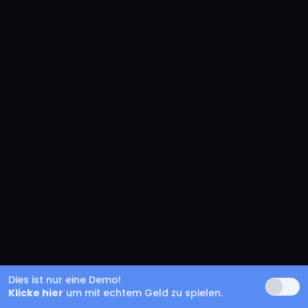
Dies ist nur eine Demo!
Klicke hier
um mit echtem Geld zu spielen.