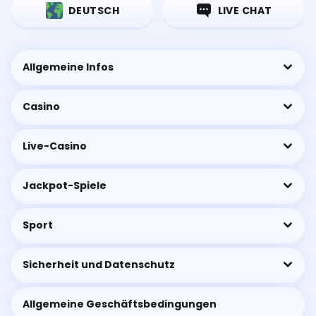
DEUTSCH
LIVE CHAT
Allgemeine Infos
Casino
Live-Casino
Jackpot-Spiele
Sport
Sicherheit und Datenschutz
Allgemeine Geschäftsbedingungen