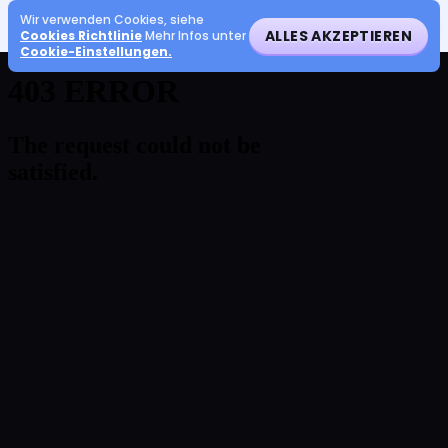
Wir verwenden Cookies, siehe
ALLES AKZEPTIEREN
Cookies Richtlinie
Mehr Infos unter
Cookie-Einstellungen.