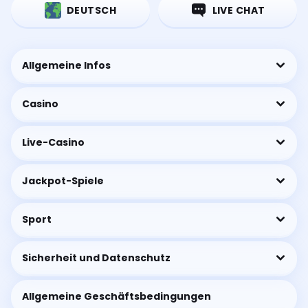
DEUTSCH
LIVE CHAT
Allgemeine Infos
Casino
Live-Casino
Jackpot-Spiele
Sport
Sicherheit und Datenschutz
Allgemeine Geschäftsbedingungen