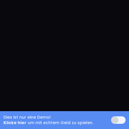
Dies ist nur eine Demo!
Klicke hier
um mit echtem Geld zu spielen.