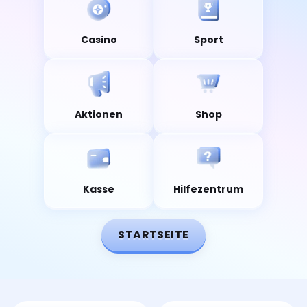
Casino
Sport
Aktionen
Shop
Kasse
Hilfezentrum
STARTSEITE