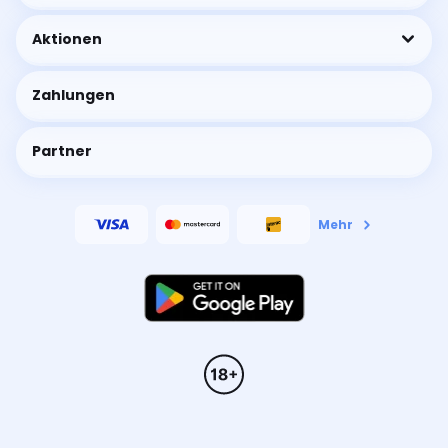
Aktionen
Zahlungen
Partner
Mehr