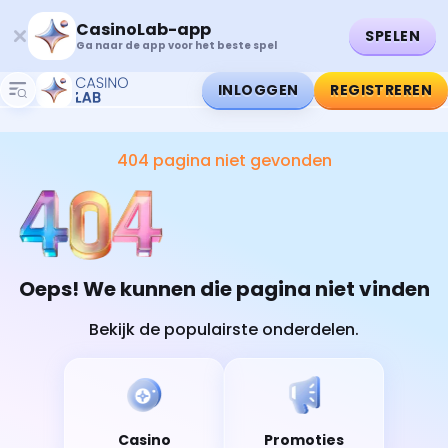
CasinoLab-app
SPELEN
Ga naar de app voor het beste spel
INLOGGEN
REGISTREREN
404 pagina niet gevonden
Oeps! We kunnen die pagina niet vinden
Bekijk de populairste onderdelen.
Casino
Promoties