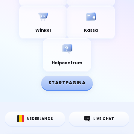
Winkel
Kassa
Helpcentrum
STARTPAGINA
NEDERLANDS
LIVE CHAT