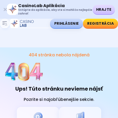
CasinoLab Aplikácia
HRAJTE
Vstúpte do aplikácie, aby ste si mohli čo najlepšie
zahrať
PRIHLÁSENIE
REGISTRÁCIA
404 stránka nebola nájdená
Ups! Túto stránku nevieme nájsť
Pozrite si najobľúbenejšie sekcie.