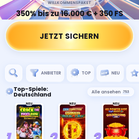
WILLKOMMENSPAKET
350% bis zu 16.000 € + 350 FS
JETZT SICHERN
ANBIETER
TOP
NEU
Top-Spiele:
Alle ansehen
753
Deutschland
NEU
NEU
NEU
1
2
3