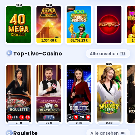
NEU
NEU
1.334,08 €
65.702,23 €
1.
Top-Live-Casino
Alle ansehen
132
NEU
7 / 7
34
26
12
25
4
3
28
16
0,1 €
50 €
0,1 €
0,1 €
21
11
34
8
22
11
6
21
 - 20.000 € 
 - 5.000 € 
 - 20.000 € 
 - 4.600 € 
Roulette
Alle ansehen
181
26
33
36
35
30
7
12
16