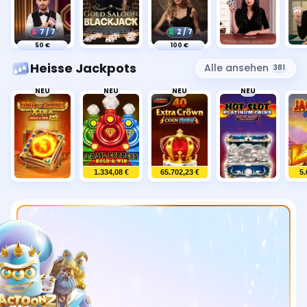
7 / 7
2 / 7
50 €
100 €
 - 5.000 € 
 - 2.000 € 
Heisse Jackpots
Alle ansehen
381
NEU
NEU
NEU
NEU
1.334,08 €
65.702,23 €
5.