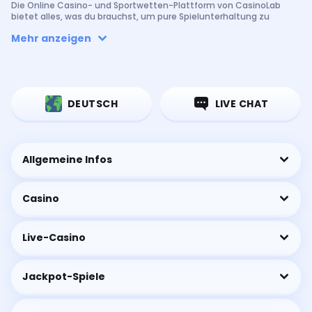
Die Online Casino- und Sportwetten-Plattform von CasinoLab
bietet alles, was du brauchst, um pure Spielunterhaltung zu
genießen. Unser Online Casino enthält Tausende von
Mehr anzeigen
Casinospielen, darunter die neuesten Titel der besten Entwickler
aus der ganzen Welt.
Im Bereich Sportwetten findest du große, Nischen- und virtuelle
Events für dein Sportwettenvergnügen. Und wenn du unsere
wettbewerbsfähigen Quoten für diese Events mit unseren Online-
Sportwetten-Boni kombinierst, erhältst du eine
DEUTSCH
LIVE CHAT
Gewinnkombination für Sportwetten.
Spieler, die die landbasierten Casinos vermissen, werden auch
unser Live-Online-Casino zu schätzen wissen. Im Live Casino
können Spieler an echten Tischen mit echten Gastgebern per Live
Allgemeine Infos
Stream spielen. Das Online Casino von CasinoLab bietet
außerdem eine Fülle von Boni, die bei all deinen Casino
Abenteuern helfen.
Casino
Das Online-Casino und die Sportwetten von CasinoLab bieten
alles, was ein Glücksspiel-Enthusiast jemals brauchen könnte –
dies ist eine Gelegenheit für ernsthafte Wetter, bessere Wetten
Live-Casino
zu genießen.
Experimentiere mit CasinoLab Online Casino
Jackpot-Spiele
In unserem Online Casino findest du alle Casinospiele, die du
jemals brauchen wirst. Wir bieten Online Casino Slots, Tischspiele
wie Poker, Craps, Roulette, Blackjack und Live Spiele an.